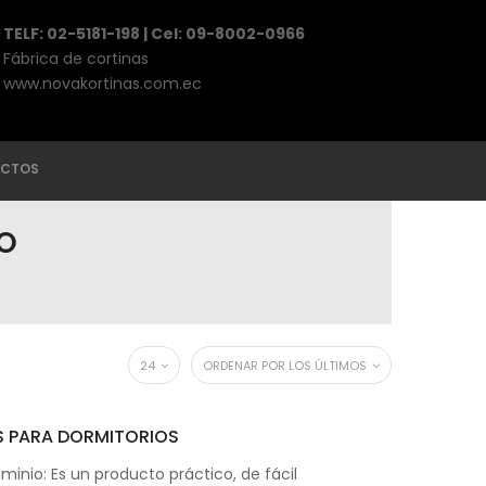
TELF: 02-5181-198 | Cel: 09-8002-0966
Fábrica de cortinas
www.novakortinas.com.ec
CTOS
IO
24
ORDENAR POR LOS ÚLTIMOS
S PARA DORMITORIOS
minio: Es un producto práctico, de fácil