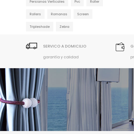
Persianas Verticales
Pvc
Roller
Rollers
Romanas
Screen
Tripleshade
Zebra
SERVICO A DOMICILIO
G
garantía y calidad
p