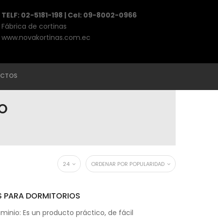
TELF: 02-5181-198 | Cel: 09-8002-0966
Fábrica de cortinas
www.novakortinas.com.ec
CTOS
IO
24
ORDENAR POR POPULARIDAD
S PARA DORMITORIOS
minio: Es un producto práctico, de fácil