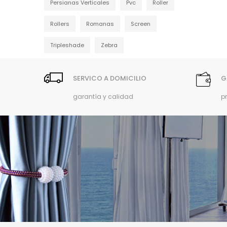
Persianas Verticales
Pvc
Roller
Rollers
Romanas
Screen
Tripleshade
Zebra
SERVICO A DOMICILIO
G
garantía y calidad
p