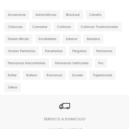
Accesorios
Automáticas
Blackout
Cenefa
Clásicas
Comedor
Cortinas
Cortinas Tradicionales
Dream Blinds
Enrollables
Exterior
Madera
Ondas Perfectas
Paneladas
Pergolas
Persianas
Persianas Horizontales
Persianas Verticales
Pvc
Roller
Rollers
Romanas
Screen
Tripleshade
Zebra
SERVICO A DOMICILIO