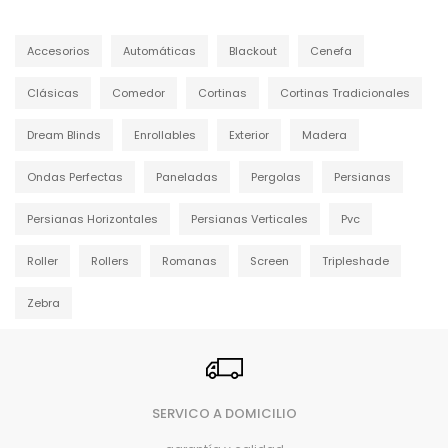
Accesorios
Automáticas
Blackout
Cenefa
Clásicas
Comedor
Cortinas
Cortinas Tradicionales
Dream Blinds
Enrollables
Exterior
Madera
Ondas Perfectas
Paneladas
Pergolas
Persianas
Persianas Horizontales
Persianas Verticales
Pvc
Roller
Rollers
Romanas
Screen
Tripleshade
Zebra
SERVICO A DOMICILIO