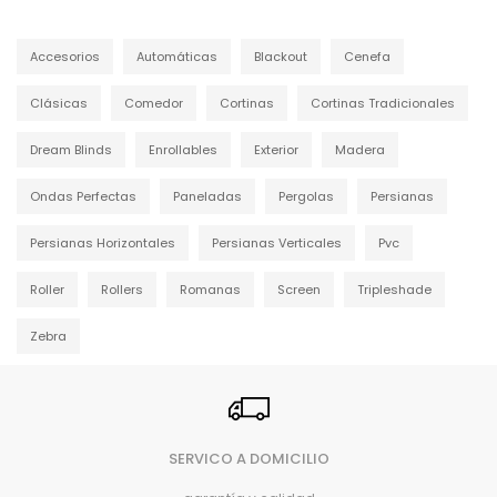
Accesorios
Automáticas
Blackout
Cenefa
Clásicas
Comedor
Cortinas
Cortinas Tradicionales
Dream Blinds
Enrollables
Exterior
Madera
Ondas Perfectas
Paneladas
Pergolas
Persianas
Persianas Horizontales
Persianas Verticales
Pvc
Roller
Rollers
Romanas
Screen
Tripleshade
Zebra
SERVICO A DOMICILIO