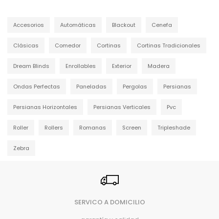
Accesorios
Automáticas
Blackout
Cenefa
Clásicas
Comedor
Cortinas
Cortinas Tradicionales
Dream Blinds
Enrollables
Exterior
Madera
Ondas Perfectas
Paneladas
Pergolas
Persianas
Persianas Horizontales
Persianas Verticales
Pvc
Roller
Rollers
Romanas
Screen
Tripleshade
Zebra
SERVICO A DOMICILIO