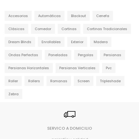
Accesorios
Automáticas
Blackout
Cenefa
Clásicas
Comedor
Cortinas
Cortinas Tradicionales
Dream Blinds
Enrollables
Exterior
Madera
Ondas Perfectas
Paneladas
Pergolas
Persianas
Persianas Horizontales
Persianas Verticales
Pvc
Roller
Rollers
Romanas
Screen
Tripleshade
Zebra
SERVICO A DOMICILIO