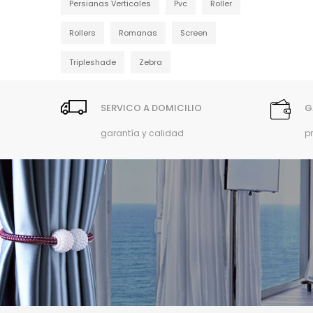
Persianas Verticales
Pvc
Roller
Rollers
Romanas
Screen
Tripleshade
Zebra
SERVICO A DOMICILIO
G
garantía y calidad
p