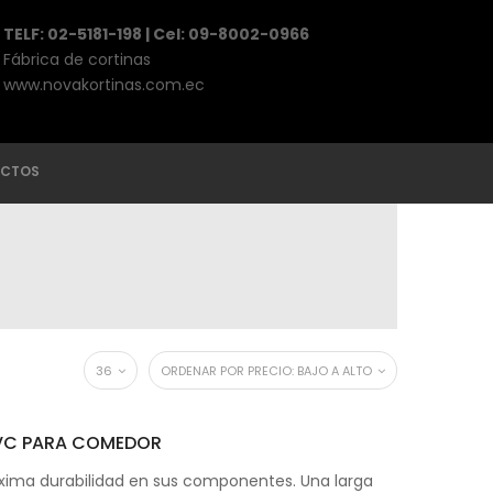
TELF: 02-5181-198 | Cel: 09-8002-0966
Fábrica de cortinas
www.novakortinas.com.ec
CTOS
36
ORDENAR POR PRECIO: BAJO A ALTO
PVC PARA COMEDOR
áxima durabilidad en sus componentes. Una larga