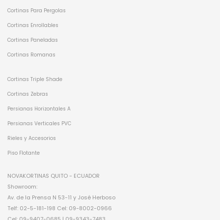
Cortinas Para Pergolas
Cortinas Enrollables
Cortinas Paneladas
Cortinas Romanas
Cortinas Triple Shade
Cortinas Zebras
Persianas Horizontales A
Persianas Verticales PVC
Rieles y Accesorios
Piso Flotante
NOVAKORTINAS QUITO - ECUADOR
Showroom:
Av. de la Prensa N 53-11 y José Herboso
Telf: 02-5-181-198 Cel: 09-8002-0966
Cel: 09-9407-0685 | 09-9343-7483