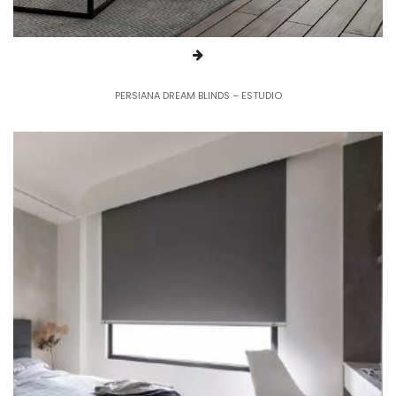
PERSIANA DREAM BLINDS – ESTUDIO