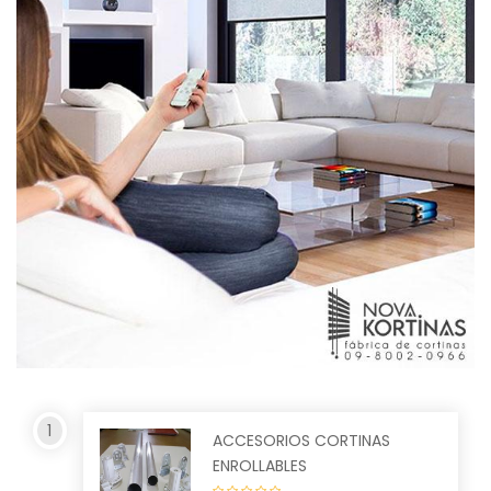
1
ACCESORIOS CORTINAS
ENROLLABLES