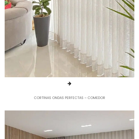
CORTINAS ONDAS PERFECTAS – COMEDOR