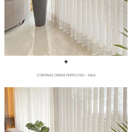
CORTINAS ONDAS PERFECTAS – SALA