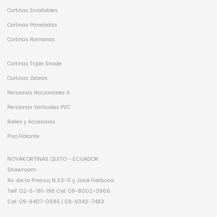
Cortinas Enrollables
Cortinas Paneladas
Cortinas Romanas
Cortinas Triple Shade
Cortinas Zebras
Persianas Horizontales A
Persianas Verticales PVC
Rieles y Accesorios
Piso Flotante
NOVAKORTINAS QUITO - ECUADOR
Showroom:
Av. de la Prensa N 53-11 y José Herboso
Telf: 02-5-181-198 Cel: 09-8002-0966
Cel: 09-9407-0685 | 09-9343-7483