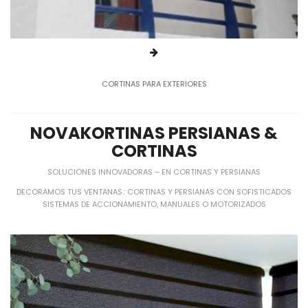
CORTINAS PARA EXTERIORES
NOVAKORTINAS PERSIANAS &
CORTINAS
SOLUCIONES INNOVADORAS – EN CORTINAS Y PERSIANAS
DECORAMOS TUS VENTANAS.: CORTINAS Y PERSIANAS CON SOFISTICADOS
SISTEMAS DE ACCIONAMIENTO, MANUALES O MOTORIZADOS