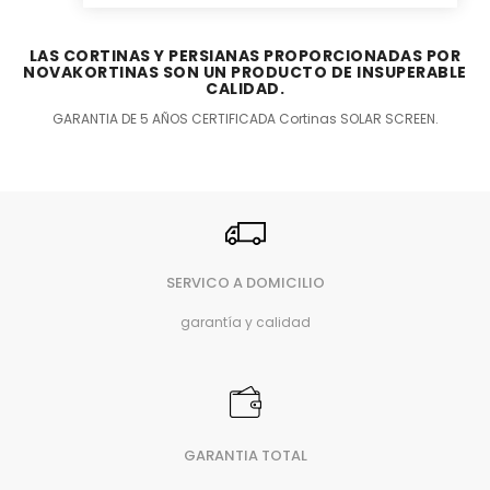
LAS CORTINAS Y PERSIANAS PROPORCIONADAS POR
NOVAKORTINAS SON UN PRODUCTO DE INSUPERABLE
CALIDAD.
GARANTIA DE 5 AÑOS CERTIFICADA Cortinas SOLAR SCREEN.
SERVICO A DOMICILIO
garantía y calidad
GARANTIA TOTAL