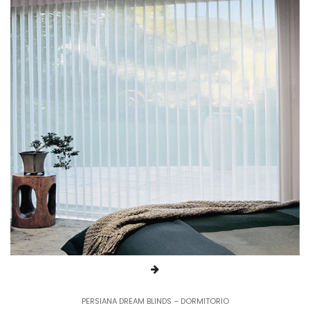
PERSIANA DREAM BLINDS – DORMITORIO