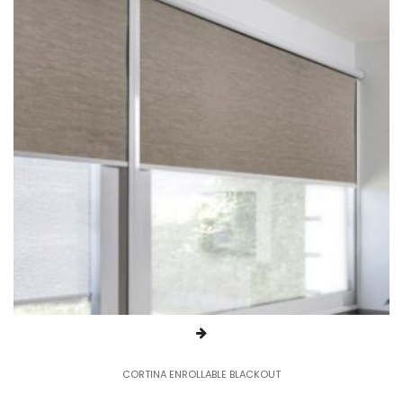
CORTINA ENROLLABLE BLACKOUT