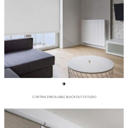
CORTINA ENROLLABLE BLACKOUT ESTUDIO