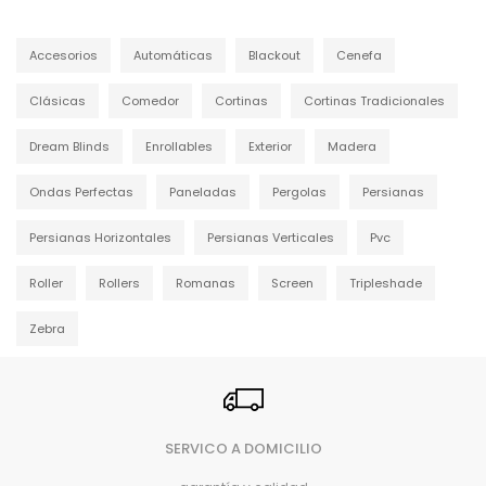
Accesorios
Automáticas
Blackout
Cenefa
Clásicas
Comedor
Cortinas
Cortinas Tradicionales
Dream Blinds
Enrollables
Exterior
Madera
Ondas Perfectas
Paneladas
Pergolas
Persianas
Persianas Horizontales
Persianas Verticales
Pvc
Roller
Rollers
Romanas
Screen
Tripleshade
Zebra
SERVICO A DOMICILIO