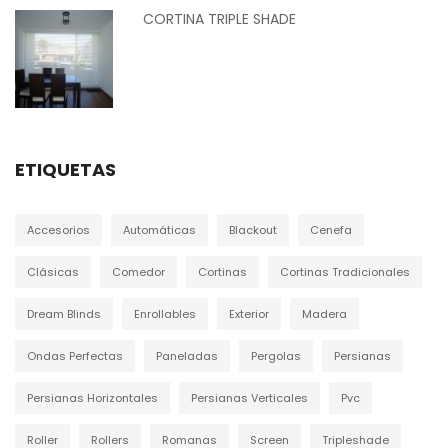
CORTINA TRIPLE SHADE
ETIQUETAS
Accesorios
Automáticas
Blackout
Cenefa
Clásicas
Comedor
Cortinas
Cortinas Tradicionales
Dream Blinds
Enrollables
Exterior
Madera
Ondas Perfectas
Paneladas
Pergolas
Persianas
Persianas Horizontales
Persianas Verticales
Pvc
Roller
Rollers
Romanas
Screen
Tripleshade