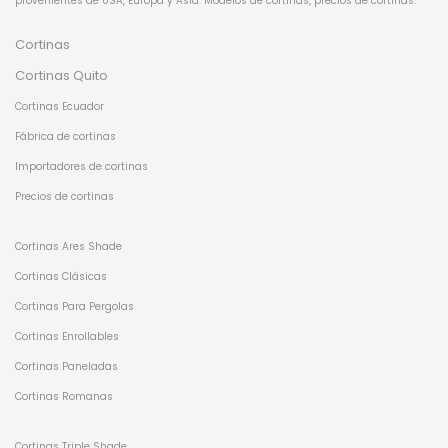
provenientes de USA, Europa y Asia. Modelos de cortinas, precios de cortinas.
Cortinas
Cortinas Quito
Cortinas Ecuador
Fábrica de cortinas
Importadores de cortinas
Precios de cortinas
Cortinas Ares Shade
Cortinas Clásicas
Cortinas Para Pergolas
Cortinas Enrollables
Cortinas Paneladas
Cortinas Romanas
Cortinas Triple Shade