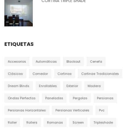
CORTINA TRIPLE SHADE
ETIQUETAS
Accesorios
Automáticas
Blackout
Cenefa
Clásicas
Comedor
Cortinas
Cortinas Tradicionales
Dream Blinds
Enrollables
Exterior
Madera
Ondas Perfectas
Paneladas
Pergolas
Persianas
Persianas Horizontales
Persianas Verticales
Pvc
Roller
Rollers
Romanas
Screen
Tripleshade