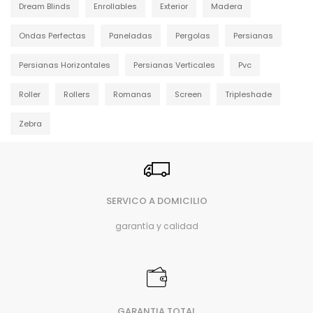
Dream Blinds
Enrollables
Exterior
Madera
Ondas Perfectas
Paneladas
Pergolas
Persianas
Persianas Horizontales
Persianas Verticales
Pvc
Roller
Rollers
Romanas
Screen
Tripleshade
Zebra
SERVICO A DOMICILIO
garantía y calidad
GARANTIA TOTAL