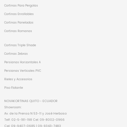
Cortinas Para Pergolas
Cortinas Enrollables
Cortinas Paneladas
Cortinas Romanas
Cortinas Triple Shade
Cortinas Zebras
Persianas Horizontales A
Persianas Verticales PVC
Rieles y Accesorios
Piso Flotante
NOVAKORTINAS QUITO - ECUADOR
Showroom:
Av. de la Prensa N 53-11 y José Herboso
Telf: 02-5-181-198 Cel: 09-8002-0966
Cel: 09-9407-0685 | 09-9343-7483