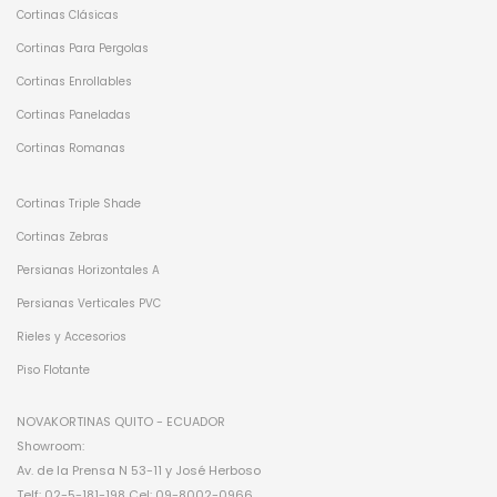
Cortinas Clásicas
Cortinas Para Pergolas
Cortinas Enrollables
Cortinas Paneladas
Cortinas Romanas
Cortinas Triple Shade
Cortinas Zebras
Persianas Horizontales A
Persianas Verticales PVC
Rieles y Accesorios
Piso Flotante
NOVAKORTINAS QUITO - ECUADOR
Showroom:
Av. de la Prensa N 53-11 y José Herboso
Telf: 02-5-181-198 Cel: 09-8002-0966