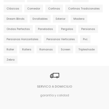
Clásicas
Comedor
Cortinas
Cortinas Tradicionales
Dream Blinds
Enrollables
Exterior
Madera
Ondas Perfectas
Paneladas
Pergolas
Persianas
Persianas Horizontales
Persianas Verticales
Pvc
Roller
Rollers
Romanas
Screen
Tripleshade
Zebra
SERVICO A DOMICILIO
garantía y calidad