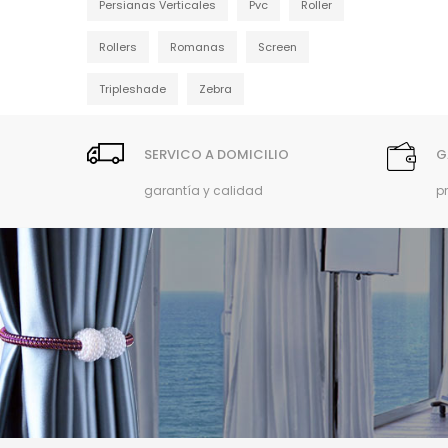
Persianas Verticales
Pvc
Roller
Rollers
Romanas
Screen
Tripleshade
Zebra
SERVICO A DOMICILIO
G
garantía y calidad
p