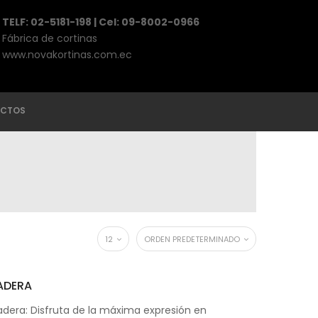
TELF: 02-5181-198 | Cel: 09-8002-0966
Fábrica de cortinas
www.novakortinas.com.ec
CTOS
12
ORDEN PREDETERMINADO
ADERA
adera: Disfruta de la máxima expresión en