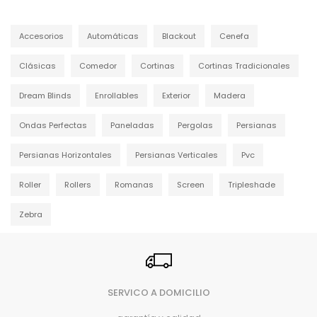
Accesorios
Automáticas
Blackout
Cenefa
Clásicas
Comedor
Cortinas
Cortinas Tradicionales
Dream Blinds
Enrollables
Exterior
Madera
Ondas Perfectas
Paneladas
Pergolas
Persianas
Persianas Horizontales
Persianas Verticales
Pvc
Roller
Rollers
Romanas
Screen
Tripleshade
Zebra
SERVICO A DOMICILIO