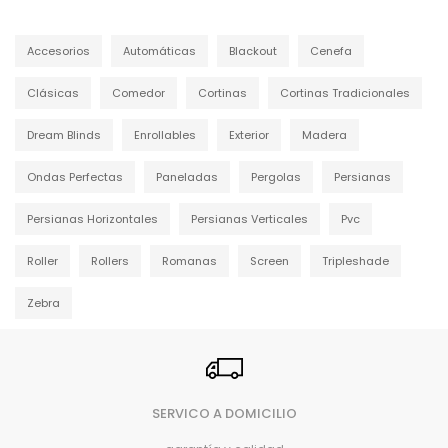
Accesorios
Automáticas
Blackout
Cenefa
Clásicas
Comedor
Cortinas
Cortinas Tradicionales
Dream Blinds
Enrollables
Exterior
Madera
Ondas Perfectas
Paneladas
Pergolas
Persianas
Persianas Horizontales
Persianas Verticales
Pvc
Roller
Rollers
Romanas
Screen
Tripleshade
Zebra
SERVICO A DOMICILIO