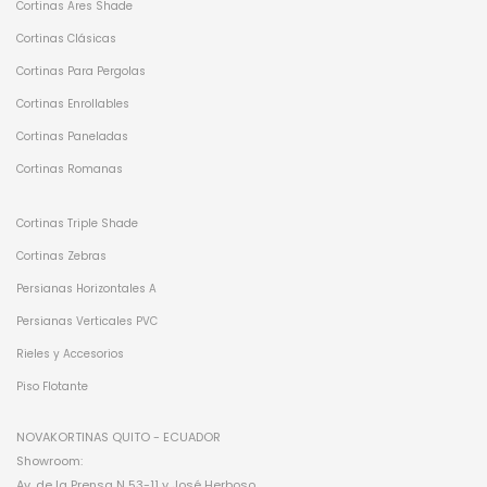
Cortinas Ares Shade
Cortinas Clásicas
Cortinas Para Pergolas
Cortinas Enrollables
Cortinas Paneladas
Cortinas Romanas
Cortinas Triple Shade
Cortinas Zebras
Persianas Horizontales A
Persianas Verticales PVC
Rieles y Accesorios
Piso Flotante
NOVAKORTINAS QUITO - ECUADOR
Showroom:
Av. de la Prensa N 53-11 y José Herboso