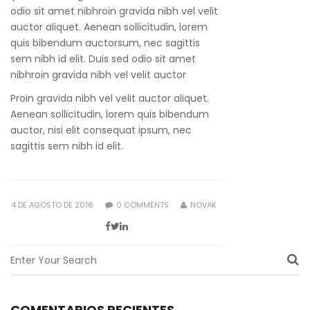
odio sit amet nibhroin gravida nibh vel velit
auctor aliquet. Aenean sollicitudin, lorem
quis bibendum auctorsum, nec sagittis
sem nibh id elit. Duis sed odio sit amet
nibhroin gravida nibh vel velit auctor
Proin gravida nibh vel velit auctor aliquet.
Aenean sollicitudin, lorem quis bibendum
auctor, nisi elit consequat ipsum, nec
sagittis sem nibh id elit.
POSTED
4 DE AGOSTO DE 2016
0
COMMENTS
NOVAK
ON
COMENTARIOS RECIENTES