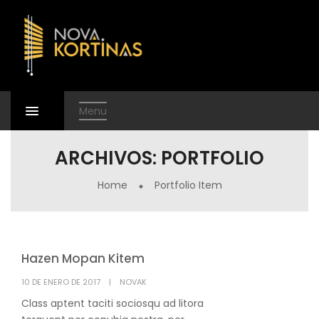
Menu
ARCHIVOS:
PORTFOLIO
Home
Portfolio Item
Hazen Mopan Kitem
POSTED
10 DE ENERO DE 2017
NOVAK
ON
Class aptent taciti sociosqu ad litora