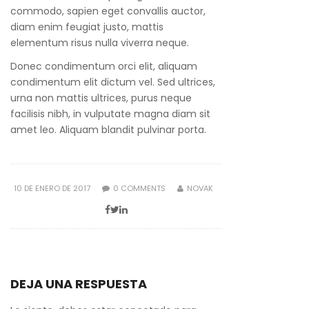
commodo, sapien eget convallis auctor,
diam enim feugiat justo, mattis
elementum risus nulla viverra neque.
Donec condimentum orci elit, aliquam
condimentum elit dictum vel. Sed ultrices,
urna non mattis ultrices, purus neque
facilisis nibh, in vulputate magna diam sit
amet leo. Aliquam blandit pulvinar porta.
POSTED
10 DE ENERO DE 2017
0
COMMENTS
NOVAK
ON
DEJA UNA RESPUESTA