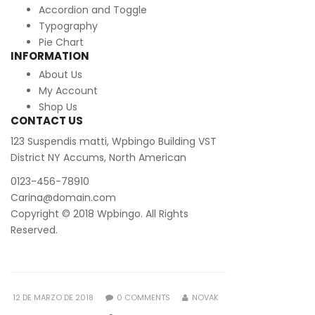
Accordion and Toggle
Typography
Pie Chart
INFORMATION
About Us
My Account
Shop Us
CONTACT US
123 Suspendis matti, Wpbingo Building VST
District NY Accums, North American
0123-456-78910
Carina@domain.com
Copyright © 2018 Wpbingo. All Rights
Reserved.
POSTED
12 DE MARZO DE 2018
0
COMMENTS
NOVAK