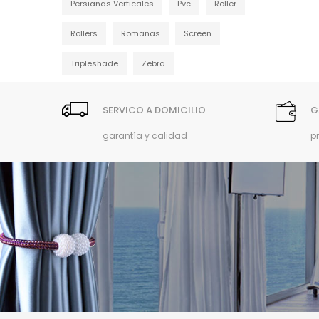
Persianas Verticales
Pvc
Roller
Rollers
Romanas
Screen
Tripleshade
Zebra
SERVICO A DOMICILIO
G
garantía y calidad
p