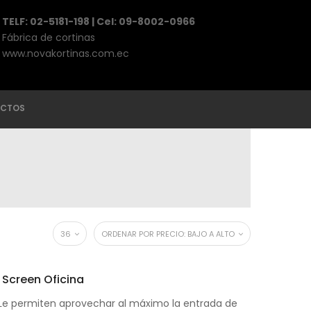
TELF: 02-5181-198 | Cel: 09-8002-0966
Fábrica de cortinas
www.novakortinas.com.ec
CTOS
36
ORDENAR POR PRECIO: BAJO A ALTO
r Screen Oficina
: Le permiten aprovechar al máximo la entrada de