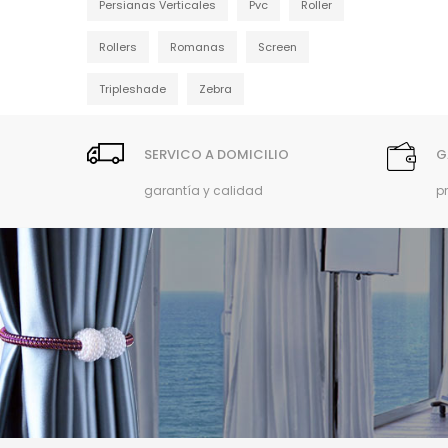
Persianas Verticales
Pvc
Roller
Rollers
Romanas
Screen
Tripleshade
Zebra
SERVICO A DOMICILIO
G
garantía y calidad
p