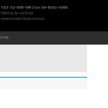
TELF: 02-5181-198 | Cel: 09-8002-0966
Fábrica de cortinas
www.novakortinas.com.ec
CTOS