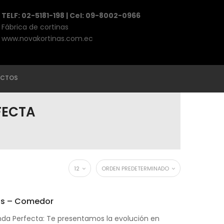
TELF: 02-5181-198 | Cel: 09-8002-0966
Fábrica de cortinas
www.novakortinas.com.ec
CTOS
FECTA
12
ORDEN PREDETERMINADO
as – Comedor
nda Perfecta: Te presentamos la evolución en