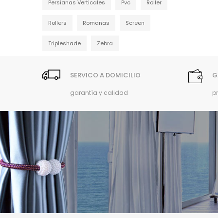
Persianas Verticales
Pvc
Roller
Rollers
Romanas
Screen
Tripleshade
Zebra
SERVICO A DOMICILIO
G
garantía y calidad
p