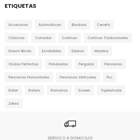
ETIQUETAS
Accesorios
Automáticas
Blackout
Cenefa
Clásicas
Comedor
Cortinas
Cortinas Tradicionales
Dream Blinds
Enrollables
Exterior
Madera
Ondas Perfectas
Paneladas
Pergolas
Persianas
Persianas Horizontales
Persianas Verticales
Pvc
Roller
Rollers
Romanas
Screen
Tripleshade
Zebra
SERVICO A DOMICILIO