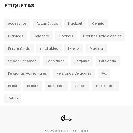
ETIQUETAS
Accesorios
Automáticas
Blackout
Cenefa
Clásicas
Comedor
Cortinas
Cortinas Tradicionales
Dream Blinds
Enrollables
Exterior
Madera
Ondas Perfectas
Paneladas
Pergolas
Persianas
Persianas Horizontales
Persianas Verticales
Pvc
Roller
Rollers
Romanas
Screen
Tripleshade
Zebra
SERVICO A DOMICILIO