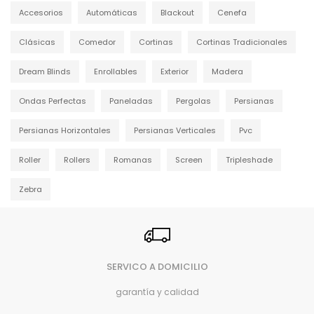
Accesorios
Automáticas
Blackout
Cenefa
Clásicas
Comedor
Cortinas
Cortinas Tradicionales
Dream Blinds
Enrollables
Exterior
Madera
Ondas Perfectas
Paneladas
Pergolas
Persianas
Persianas Horizontales
Persianas Verticales
Pvc
Roller
Rollers
Romanas
Screen
Tripleshade
Zebra
SERVICO A DOMICILIO
garantía y calidad