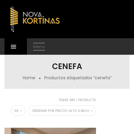
Menu
CENEFA
Home
Productos etiquetados “cenefa”
THERE ARE 1 PRODUCTS
36
ORDENAR POR PRECIO: ALTO A BAJO