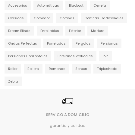
Accesorios
Automáticas
Blackout
Cenefa
Clásicas
Comedor
Cortinas
Cortinas Tradicionales
Dream Blinds
Enrollables
Exterior
Madera
Ondas Perfectas
Paneladas
Pergolas
Persianas
Persianas Horizontales
Persianas Verticales
Pvc
Roller
Rollers
Romanas
Screen
Tripleshade
Zebra
SERVICO A DOMICILIO
garantía y calidad