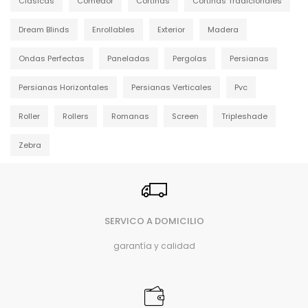
Clásicas
Comedor
Cortinas
Cortinas Tradicionales
Dream Blinds
Enrollables
Exterior
Madera
Ondas Perfectas
Paneladas
Pergolas
Persianas
Persianas Horizontales
Persianas Verticales
Pvc
Roller
Rollers
Romanas
Screen
Tripleshade
Zebra
SERVICO A DOMICILIO
garantía y calidad