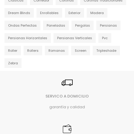
Clásicas
Comedor
Cortinas
Cortinas Tradicionales
Dream Blinds
Enrollables
Exterior
Madera
Ondas Perfectas
Paneladas
Pergolas
Persianas
Persianas Horizontales
Persianas Verticales
Pvc
Roller
Rollers
Romanas
Screen
Tripleshade
Zebra
SERVICO A DOMICILIO
garantía y calidad