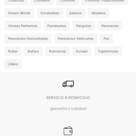
Clásicas
Comedor
Cortinas
Cortinas Tradicionales
Dream Blinds
Enrollables
Exterior
Madera
Ondas Perfectas
Paneladas
Pergolas
Persianas
Persianas Horizontales
Persianas Verticales
Pvc
Roller
Rollers
Romanas
Screen
Tripleshade
Zebra
SERVICO A DOMICILIO
garantía y calidad