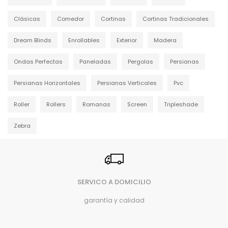
Clásicas
Comedor
Cortinas
Cortinas Tradicionales
Dream Blinds
Enrollables
Exterior
Madera
Ondas Perfectas
Paneladas
Pergolas
Persianas
Persianas Horizontales
Persianas Verticales
Pvc
Roller
Rollers
Romanas
Screen
Tripleshade
Zebra
SERVICO A DOMICILIO
garantía y calidad