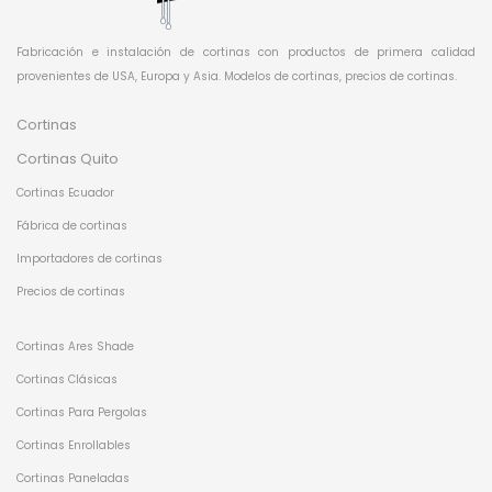
Fabricación e instalación de cortinas con productos de primera calidad
provenientes de USA, Europa y Asia. Modelos de cortinas, precios de cortinas.
Cortinas
Cortinas Quito
Cortinas Ecuador
Fábrica de cortinas
Importadores de cortinas
Precios de cortinas
Cortinas Ares Shade
Cortinas Clásicas
Cortinas Para Pergolas
Cortinas Enrollables
Cortinas Paneladas