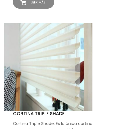
LEER MÁS
CORTINA TRIPLE SHADE
Cortina Triple Shade: Es la única cortina