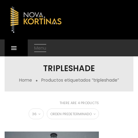
Menu
TRIPLESHADE
Home
Productos etiquetados “tripleshade”
THERE ARE 4 PRODUCTS
36
ORDEN PREDETERMINADO