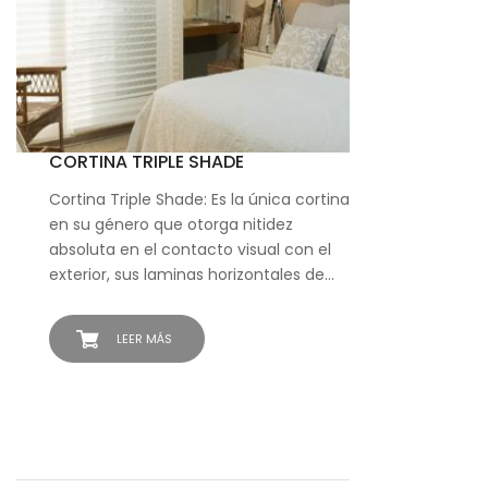
CORTINA TRIPLE SHADE
Cortina Triple Shade: Es la única cortina
en su género que otorga nitidez
absoluta en el contacto visual con el
exterior, sus laminas horizontales de…
LEER MÁS