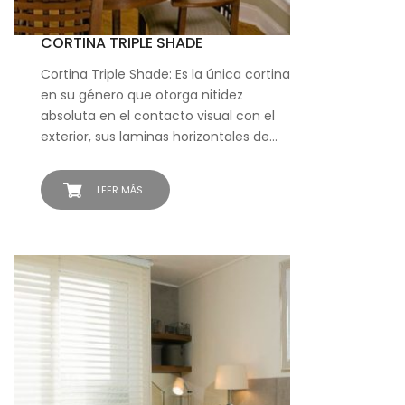
CORTINA TRIPLE SHADE
Cortina Triple Shade: Es la única cortina
en su género que otorga nitidez
absoluta en el contacto visual con el
exterior, sus laminas horizontales de…
LEER MÁS