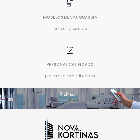
MODELOS DE VANGUARDIA
colores y texturas
PERSONAL CALIFICADO
profesionales certificados