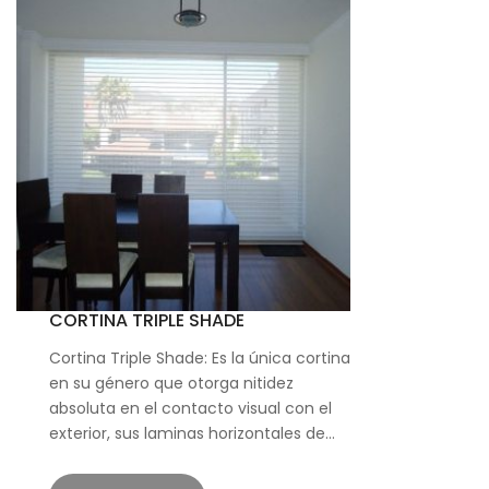
CORTINA TRIPLE SHADE
Cortina Triple Shade: Es la única cortina
en su género que otorga nitidez
absoluta en el contacto visual con el
exterior, sus laminas horizontales de…