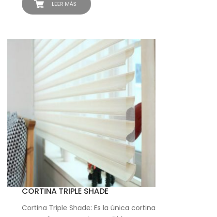
LEER MÁS
CORTINA TRIPLE SHADE
Cortina Triple Shade: Es la única cortina