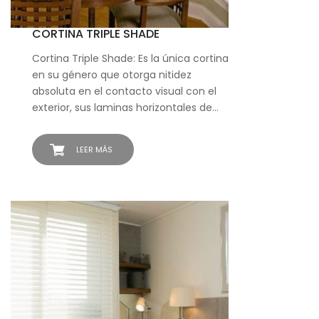
CORTINA TRIPLE SHADE
Cortina Triple Shade: Es la única cortina
en su género que otorga nitidez
absoluta en el contacto visual con el
exterior, sus laminas horizontales de…
LEER MÁS