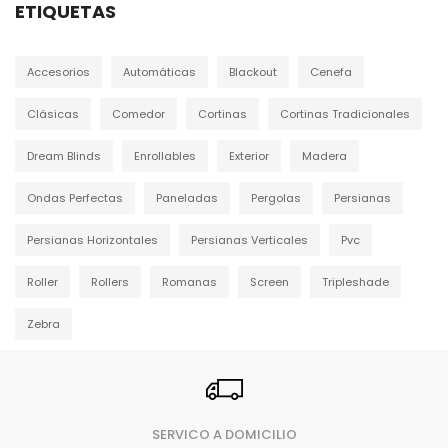
ETIQUETAS
Accesorios
Automáticas
Blackout
Cenefa
Clásicas
Comedor
Cortinas
Cortinas Tradicionales
Dream Blinds
Enrollables
Exterior
Madera
Ondas Perfectas
Paneladas
Pergolas
Persianas
Persianas Horizontales
Persianas Verticales
Pvc
Roller
Rollers
Romanas
Screen
Tripleshade
Zebra
SERVICO A DOMICILIO