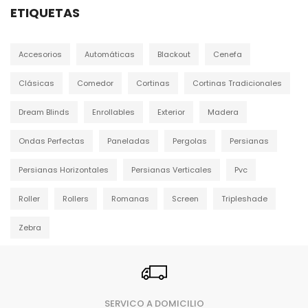
ETIQUETAS
Accesorios
Automáticas
Blackout
Cenefa
Clásicas
Comedor
Cortinas
Cortinas Tradicionales
Dream Blinds
Enrollables
Exterior
Madera
Ondas Perfectas
Paneladas
Pergolas
Persianas
Persianas Horizontales
Persianas Verticales
Pvc
Roller
Rollers
Romanas
Screen
Tripleshade
Zebra
SERVICO A DOMICILIO