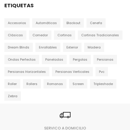
ETIQUETAS
Accesorios
Automáticas
Blackout
Cenefa
Clásicas
Comedor
Cortinas
Cortinas Tradicionales
Dream Blinds
Enrollables
Exterior
Madera
Ondas Perfectas
Paneladas
Pergolas
Persianas
Persianas Horizontales
Persianas Verticales
Pvc
Roller
Rollers
Romanas
Screen
Tripleshade
Zebra
SERVICO A DOMICILIO