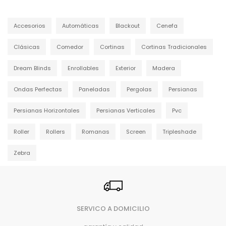
Accesorios
Automáticas
Blackout
Cenefa
Clásicas
Comedor
Cortinas
Cortinas Tradicionales
Dream Blinds
Enrollables
Exterior
Madera
Ondas Perfectas
Paneladas
Pergolas
Persianas
Persianas Horizontales
Persianas Verticales
Pvc
Roller
Rollers
Romanas
Screen
Tripleshade
Zebra
SERVICO A DOMICILIO