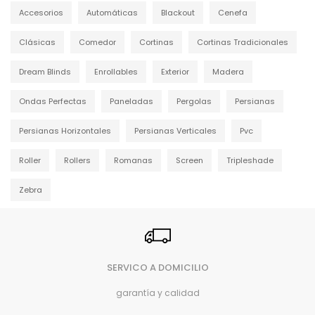
Accesorios
Automáticas
Blackout
Cenefa
Clásicas
Comedor
Cortinas
Cortinas Tradicionales
Dream Blinds
Enrollables
Exterior
Madera
Ondas Perfectas
Paneladas
Pergolas
Persianas
Persianas Horizontales
Persianas Verticales
Pvc
Roller
Rollers
Romanas
Screen
Tripleshade
Zebra
SERVICO A DOMICILIO
garantía y calidad