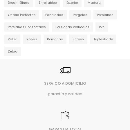
Dream Blinds
Enrollables
Exterior
Madera
Ondas Perfectas
Paneladas
Pergolas
Persianas
Persianas Horizontales
Persianas Verticales
Pvc
Roller
Rollers
Romanas
Screen
Tripleshade
Zebra
SERVICO A DOMICILIO
garantía y calidad
GARANTIA TOTAL