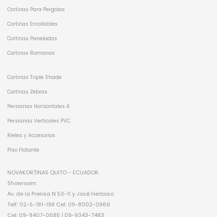
Cortinas Para Pergolas
Cortinas Enrollables
Cortinas Paneladas
Cortinas Romanas
Cortinas Triple Shade
Cortinas Zebras
Persianas Horizontales A
Persianas Verticales PVC
Rieles y Accesorios
Piso Flotante
NOVAKORTINAS QUITO - ECUADOR
Showroom:
Av. de la Prensa N 53-11 y José Herboso
Telf: 02-5-181-198 Cel: 09-8002-0966
Cel: 09-9407-0685 | 09-9343-7483