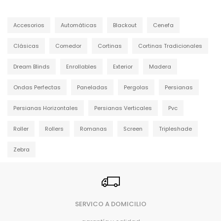
Accesorios
Automáticas
Blackout
Cenefa
Clásicas
Comedor
Cortinas
Cortinas Tradicionales
Dream Blinds
Enrollables
Exterior
Madera
Ondas Perfectas
Paneladas
Pergolas
Persianas
Persianas Horizontales
Persianas Verticales
Pvc
Roller
Rollers
Romanas
Screen
Tripleshade
Zebra
SERVICO A DOMICILIO