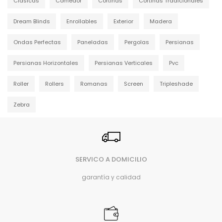
Clásicas
Comedor
Cortinas
Cortinas Tradicionales
Dream Blinds
Enrollables
Exterior
Madera
Ondas Perfectas
Paneladas
Pergolas
Persianas
Persianas Horizontales
Persianas Verticales
Pvc
Roller
Rollers
Romanas
Screen
Tripleshade
Zebra
SERVICO A DOMICILIO
garantía y calidad