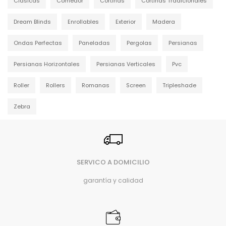
Clásicas
Comedor
Cortinas
Cortinas Tradicionales
Dream Blinds
Enrollables
Exterior
Madera
Ondas Perfectas
Paneladas
Pergolas
Persianas
Persianas Horizontales
Persianas Verticales
Pvc
Roller
Rollers
Romanas
Screen
Tripleshade
Zebra
SERVICO A DOMICILIO
garantía y calidad