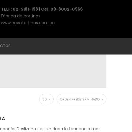
TELF: 02-5181-198 | Cel: 09-8002-0966
Fábrica de cortinas
www.novakortinas.com.ec
CTOS
36
ORDEN PREDETERMINADO
LA
Japonés Deslizante: es sin duda la tendencia más