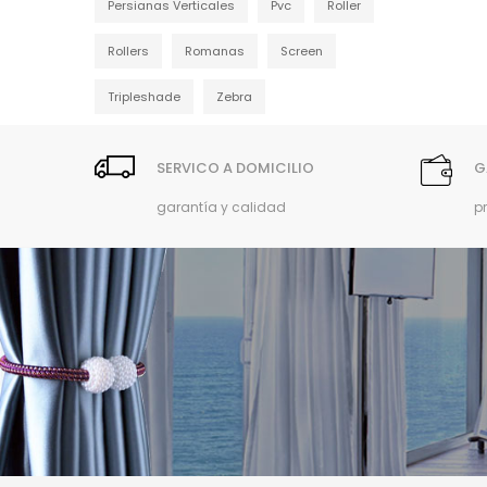
Persianas Verticales
Pvc
Roller
Rollers
Romanas
Screen
Tripleshade
Zebra
SERVICO A DOMICILIO
G
garantía y calidad
p