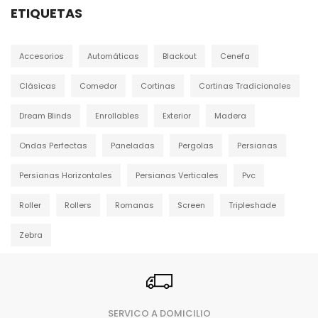
ETIQUETAS
Accesorios
Automáticas
Blackout
Cenefa
Clásicas
Comedor
Cortinas
Cortinas Tradicionales
Dream Blinds
Enrollables
Exterior
Madera
Ondas Perfectas
Paneladas
Pergolas
Persianas
Persianas Horizontales
Persianas Verticales
Pvc
Roller
Rollers
Romanas
Screen
Tripleshade
Zebra
SERVICO A DOMICILIO