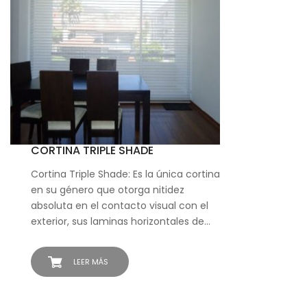
CORTINA TRIPLE SHADE
Cortina Triple Shade: Es la única cortina
en su género que otorga nitidez
absoluta en el contacto visual con el
exterior, sus laminas horizontales de…
LEER MÁS