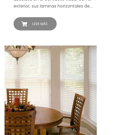
exterior, sus laminas horizontales de…
LEER MÁS