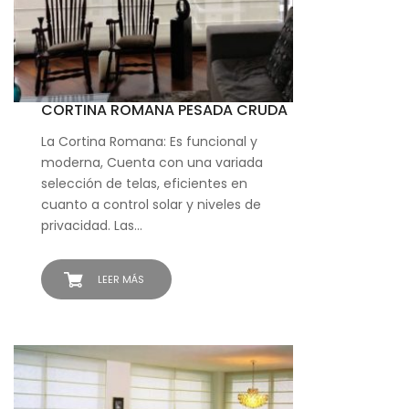
CORTINA ROMANA PESADA CRUDA
La Cortina Romana: Es funcional y
moderna, Cuenta con una variada
selección de telas, eficientes en
cuanto a control solar y niveles de
privacidad. Las…
LEER MÁS