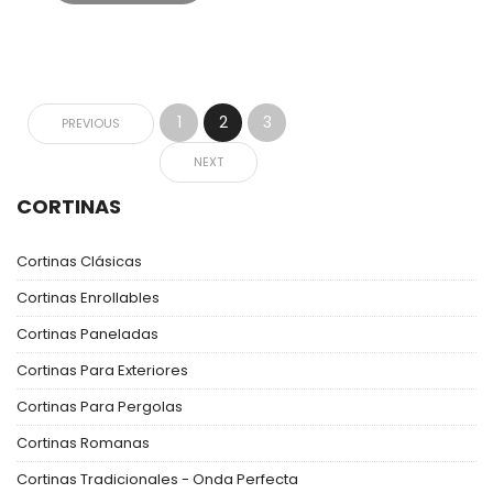
1
2
3
PREVIOUS
NEXT
CORTINAS
Cortinas Clásicas
Cortinas Enrollables
Cortinas Paneladas
Cortinas Para Exteriores
Cortinas Para Pergolas
Cortinas Romanas
Cortinas Tradicionales - Onda Perfecta