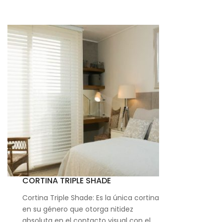
CORTINA TRIPLE SHADE
Cortina Triple Shade: Es la única cortina
en su género que otorga nitidez
absoluta en el contacto visual con el