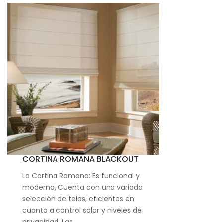
CORTINA ROMANA BLACKOUT
La Cortina Romana: Es funcional y
moderna, Cuenta con una variada
selección de telas, eficientes en
cuanto a control solar y niveles de
privacidad. Las…