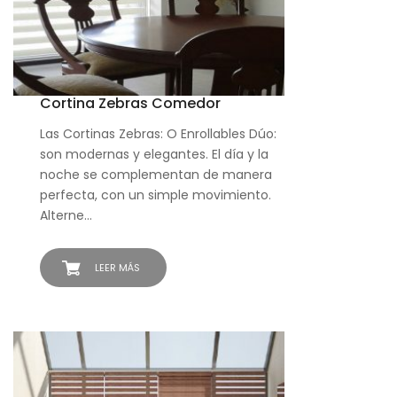
Cortina Zebras Comedor
Las Cortinas Zebras: O Enrollables Dúo:
son modernas y elegantes. El día y la
noche se complementan de manera
perfecta, con un simple movimiento.
Alterne…
LEER MÁS