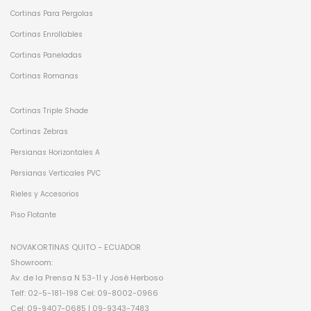
Cortinas Para Pergolas
Cortinas Enrollables
Cortinas Paneladas
Cortinas Romanas
Cortinas Triple Shade
Cortinas Zebras
Persianas Horizontales A
Persianas Verticales PVC
Rieles y Accesorios
Piso Flotante
NOVAKORTINAS QUITO - ECUADOR
Showroom:
Av. de la Prensa N 53-11 y José Herboso
Telf: 02-5-181-198 Cel: 09-8002-0966
Cel: 09-9407-0685 | 09-9343-7483