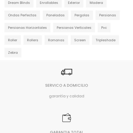
Dream Blinds
Enrollables
Exterior
Madera
Ondas Perfectas
Paneladas
Pergolas
Persianas
Persianas Horizontales
Persianas Verticales
Pvc
Roller
Rollers
Romanas
Screen
Tripleshade
Zebra
SERVICO A DOMICILIO
garantía y calidad
GARANTIA TOTAL